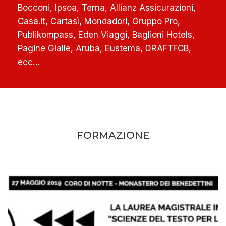
Bocconi, Ipsoa, Terna, Allianz Assicurazioni,
Casa.it, Cartasì, Mondadori, Gruppo Pro,
Publikompass, Eden Viaggi, Baglioni Hotels,
Pagine Gialle, Aruba, Eustema, DRAFTFCB,
ecc…
FORMAZIONE