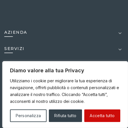
AZIENDA
SERVIZI
VARIE
Diamo valore alla tua Privacy
Utilizziamo i cookie per migliorare la tua esperienza di
MEDIA
navigazione, offrirti pubblicità o contenuti personalizzati e
analizzare il nostro traffico. Cliccando “Accetta tutti”,
acconsenti al nostro utilizzo dei cookie.
© 1999-2025
ICC S.r.l.s.u. P. IVA.03950630875 |
Personalizza
Rifiuta tutto
Accetta tutto
Disclaimer |
Privacy Policy |
Cookies Policy |
Credits