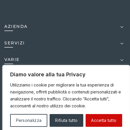
AZIENDA
SERVIZI
VARIE
Diamo valore alla tua Privacy
MEDIA
Utilizziamo i cookie per migliorare la tua esperienza di
navigazione, offrirti pubblicità o contenuti personalizzati e
analizzare il nostro traffico. Cliccando “Accetta tutti”,
acconsenti al nostro utilizzo dei cookie.
© 1999-2025
ICC S.r.l.s.u. P. IVA.03950630875 |
Disclaimer |
Privacy Policy |
Cookies Policy |
Personalizza
Rifiuta tutto
Accetta tutto
Credits