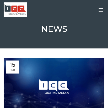
NEWS
15
FEB